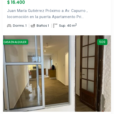
$ 16.400
Juan María Gutiérrez Próximo a Av. Capurro ,
locomoción en la puerta Apartamento Pri...
2
Dorms. 1
Baños 1
Sup. 40 m
509
CASA EN ALQUILER