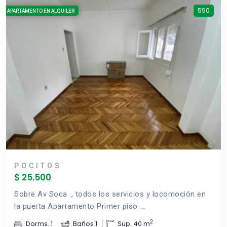
590
APARTAMENTO EN ALQUILER
POCITOS
$ 25.500
Sobre Av Soca ., todos los servicios y locomoción en
la puerta Apartamento Primer piso ...
2
Dorms. 1
Baños 1
Sup. 40 m