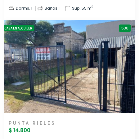
2
Dorms. 1
Baños 1
Sup. 55 m
530
CASA EN ALQUILER
PUNTA RIELES
$ 14.800