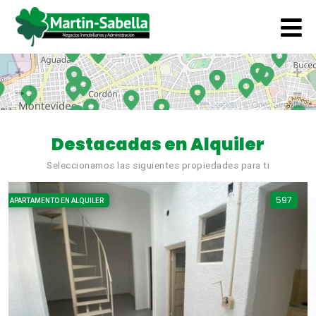
+
+
−
−
Leaflet
|
© OpenStreetMap
Destacadas en Alquiler
Seleccionamos las siguientes propiedades para ti
597
APARTAMENTO EN ALQUILER