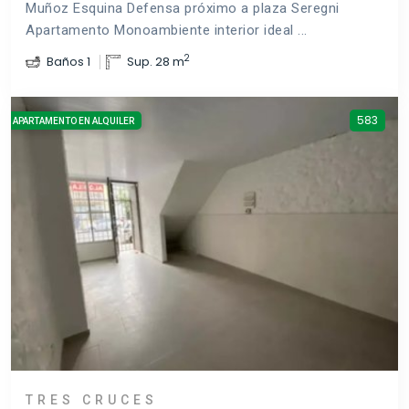
Muñoz Esquina Defensa próximo a plaza Seregni
Apartamento Monoambiente interior ideal ...
2
Baños 1
Sup. 28 m
583
APARTAMENTO EN ALQUILER
TRES CRUCES