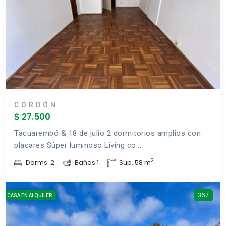
CORDÓN
$ 27.500
Tacuarembó & 18 de julio 2 dormitorios amplios con
placares Súper luminoso Living co...
2
Dorms. 2
Baños 1
Sup. 58 m
367
CASA EN ALQUILER