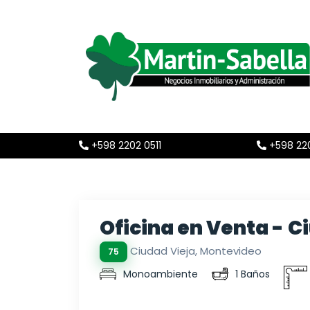
+598 2202 0511
+598 220
Oficina en Venta - C
Ciudad Vieja, Montevideo
75
Monoambiente
1 Baños