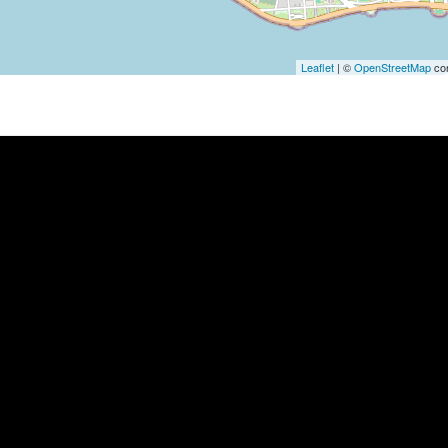
Leaflet
| ©
OpenStreetMap
con