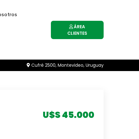
osotros
ÁREA
CLIENTES
Cufré 2500, Montevideo, Uruguay
U$S 45.000