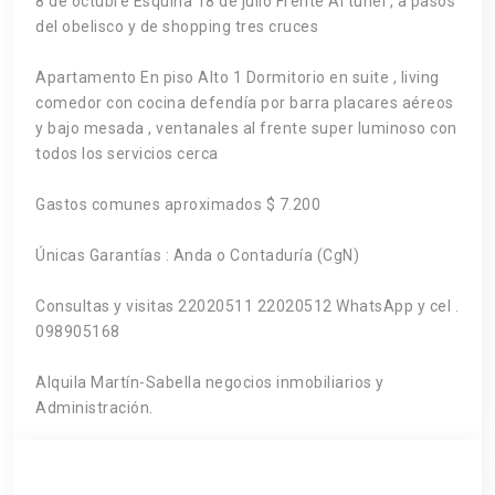
8 de octubre Esquina 18 de julio Frente Al túnel , a pasos
del obelisco y de shopping tres cruces
Apartamento En piso Alto 1 Dormitorio en suite , living
comedor con cocina defendía por barra placares aéreos
y bajo mesada , ventanales al frente super luminoso con
todos los servicios cerca
Gastos comunes aproximados $ 7.200
Únicas Garantías : Anda o Contaduría (CgN)
Consultas y visitas 22020511 22020512 WhatsApp y cel .
098905168
Alquila Martín-Sabella negocios inmobiliarios y
Administración.